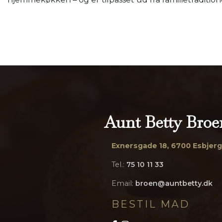
Aunt Betty Broe
Exnersgade 18, 6700 Esbjerg
Tel.:
75 10 11 33
Email:
broen@auntbetty.dk
BESTIL MAD