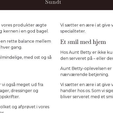
Sundt
lde vores produkter ægte
Vi sætter en ære i at gi
g kernen i en god bagel.
specialiteter.
Et smil med hjem
den rette balance mellem
 hver gang.
Hos Aunt Betty er ikke k
almindelige, med ost og så
den serveret på – eller d
Aunt Betty-oplevelsen er k
nærværende betjening.
er vi også meget ud fra
Vi sætter en ære i at give
ager, dressinger og
handler hos os. Som vi si
pskrifter.
bliver serveret med et smi
tolket og afprøvet i vores
er.