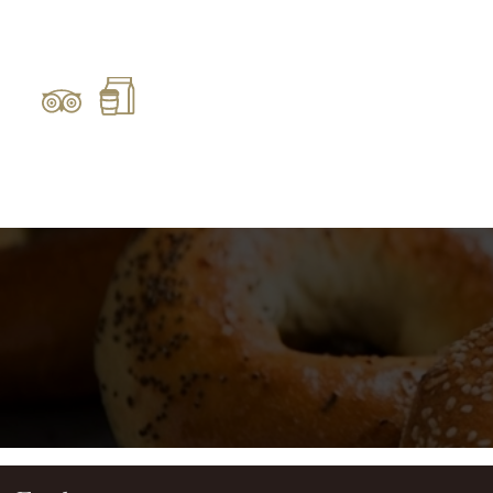
Gå
til
hovedindhold