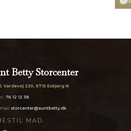
B
nt Betty Storcenter
l. Vardevej 230, 6715 Esbjerg N
el.:
76 12 12 38
mail:
storcenter@auntbetty.dk
BESTIL MAD