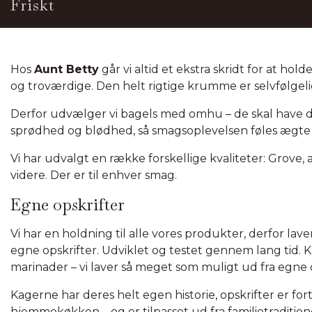
Friskt
Hos
Aunt Betty
går vi altid et ekstra skridt for at ho
og troværdige. Den helt rigtige krumme er selvfølgeli
Derfor udvælger vi bagels med omhu – de skal have 
sprødhed og blødhed, så smagsoplevelsen føles ægte
Vi har udvalgt en række forskellige kvaliteter: Grove, 
videre. Der er til enhver smag.
Egne opskrifter
Vi har en holdning til alle vores produkter, derfor lav
egne opskrifter. Udviklet og testet gennem lang tid. K
marinader – vi laver så meget som muligt ud fra egne o
Kagerne har deres helt egen historie, opskrifter er for
hjemmekøkken – og er tilpasset ud fra familietradition