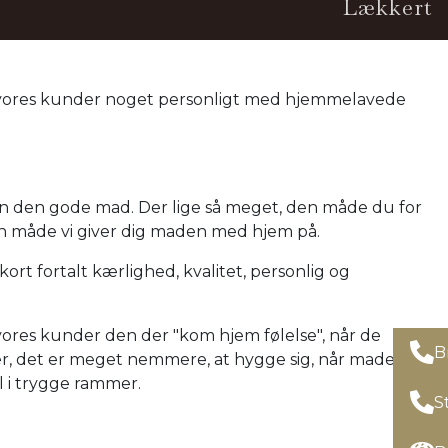
Lækkert
ve vores kunder noget personligt med hjemmelavede
un den gode mad. Der lige så meget, den måde du for
en måde vi giver dig maden med hjem på.
ort fortalt kærlighed, kvalitet, personlig og
 vores kunder den der "kom hjem følelse", når de
B
ger, det er meget nemmere, at hygge sig, når maden
l i trygge rammer.
S