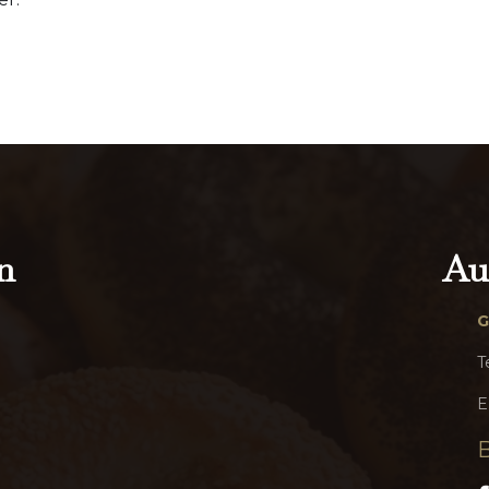
n
Au
G
T
E