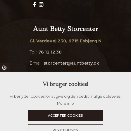
Aunt Betty Storcenter
Gl. Vardevej 230, 6715 Esbjerg N
Tel.:
76 12 12 38
Email:
storcenter@auntbetty.dk
BESTIL MAD
Vi bruger cookies!
Vi benytter cookies for at give dig den bedst mulige oplevelse.
More info
ACCEPTER COOKIES
+
AFVIS COOKIES