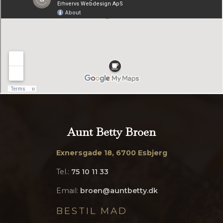
Aunt Betty Broen
Exnersgade 18, 6700 Esbjerg
Tel.:
75 10 11 33
Email:
broen@auntbetty.dk
BESTIL MAD