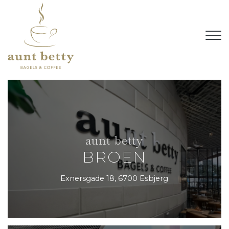
Gå
til
hovedindhold
aunt betty
BROEN
Exnersgade 18, 6700 Esbjerg